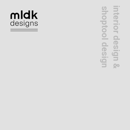
interior design &
shoptool design