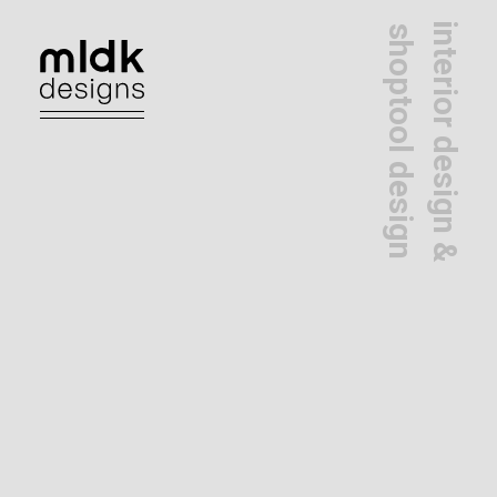
interior design &
shoptool design